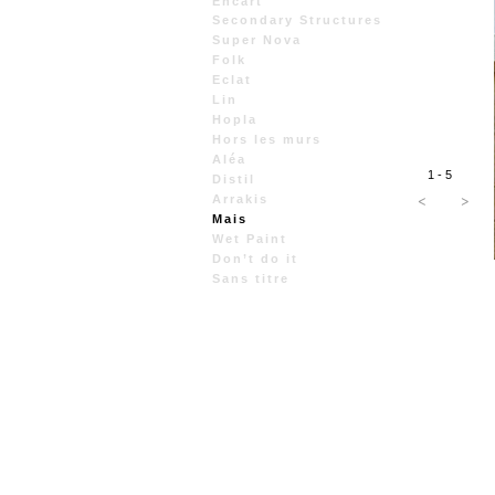
Encart
Secondary Structures
Super Nova
Folk
Eclat
Lin
Hopla
Hors les murs
Aléa
1 - 5
Distil
<
>
Arrakis
Mais
Wet Paint
Don’t do it
Sans titre