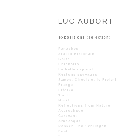
LUC AUBORT
expositions
(sélection)
Panaches
Studio Binichain
Golfe
Chicharro
La belle caporal
Restons sauvages
James, Circuit et le Freistil
Frange
Préfixe
9 = 10
Motif
Reflections from Nature
Accrochage
Caravane
Arabesque
Ranken und Schlingen
Post