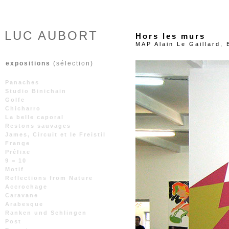
LUC AUBORT
Hors les murs
MAP Alain Le Gaillard, 
expositions
(sélection)
Panaches
Studio Binichain
Golfe
Chicharro
La belle caporal
Restons sauvages
James, Circuit et le Freistil
Frange
Préfixe
9 = 10
Motif
Reflections from Nature
Accrochage
Caravane
Arabesque
Ranken und Schlingen
Post