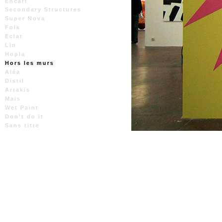
Encart
Secondary Structures
Super Nova
Folk
Eclat
Lin
Hopla
Hors les murs
Aléa
Distil
Arrakis
Mais
Wet Paint
Don’t do it
Sans titre