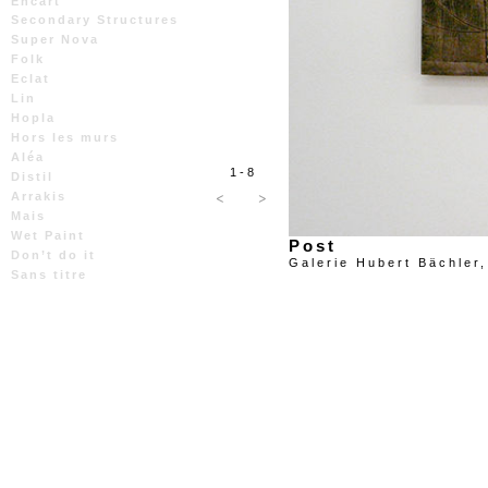
Encart
Secondary Structures
Super Nova
Folk
Eclat
Lin
Hopla
Hors les murs
Aléa
1 - 8
Distil
<
>
Arrakis
Mais
Wet Paint
Post
Don’t do it
Galerie Hubert Bächler
Sans titre