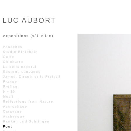
LUC AUBORT
expositions
(sélection)
Panaches
Studio Binichain
Golfe
Chicharro
La belle caporal
Restons sauvages
James, Circuit et le Freistil
Frange
Préfixe
9 = 10
Motif
Reflections from Nature
Accrochage
Caravane
Arabesque
Ranken und Schlingen
Post