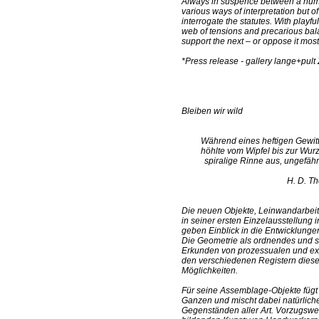
Always in suspence between a number
various ways of interpretation but o
interrogate the statutes. With play
web of tensions and precarious bal
support the next – or oppose it most 
*Press release - gallery lange+pult 
Bleiben wir wild
Während eines heftigen Gewitt
höhlte vom Wipfel bis zur Wurz
spiralige Rinne aus, ungefähr 
H. D. T
Die neuen Objekte, Leinwandarbeit
in seiner ersten Einzelausstellung in
geben Einblick in die Entwicklungen
Die Geometrie als ordnendes und st
Erkunden von prozessualen und ex
den verschiedenen Registern dieser
Möglichkeiten.
Für seine Assemblage-Objekte füg
Ganzen und mischt dabei natürliche
Gegenständen aller Art. Vorzugswe