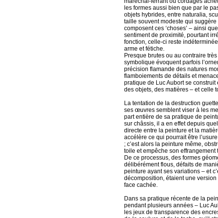
maréchal-ferrant ou cordages acheté
les formes aussi bien que par le pas
objets hybrides, entre naturalia, scu
taille souvent modeste qui suggère l
composent ces ‘choses’ – ainsi que l
sentiment de proximité, pourtant irr
fonction, celle-ci reste indéterminée, 
arme et fétiche.
Presque brutes ou au contraire très 
symbolique évoquent parfois l’ornem
précision flamande des natures mo
flamboiements de détails et menace
pratique de Luc Aubort se construit
des objets, des matières – et celle 
La tentation de la destruction guette
ses œuvres semblent viser à les mett
part entière de sa pratique de peint
sur châssis, il a en effet depuis q
directe entre la peinture et la matièr
accélère ce qui pourrait être l’usure
; c’est alors la peinture même, obstru
toile et empêche son effrangement t
De ce processus, des formes géomét
délibérément flous, défaits de mani
peinture ayant ses variations – et 
décomposition, étaient une version 
face cachée.
Dans sa pratique récente de la peint
pendant plusieurs années – Luc Au
les jeux de transparence des encres,