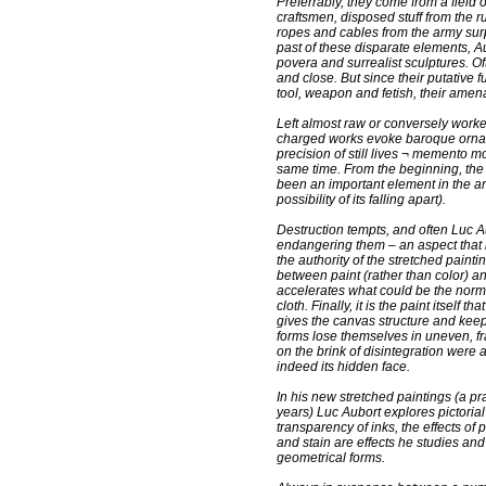
Preferrably, they come from a field o
craftsmen, disposed stuff from the r
ropes and cables from the army surpl
past of these disparate elements, A
povera and surrealist sculptures. O
and close. But since their putative 
tool, weapon and fetish, their amena
Left almost raw or conversely worked 
charged works evoke baroque orname
precision of still lives ¬ memento mor
same time. From the beginning, the 
been an important element in the art
possibility of its falling apart).
Destruction tempts, and often Luc A
endangering them – an aspect that is 
the authority of the stretched painti
between paint (rather than color) and
accelerates what could be the norma
cloth. Finally, it is the paint itself
gives the canvas structure and keep
forms lose themselves in uneven, f
on the brink of disintegration were a
indeed its hidden face.
In his new stretched paintings (a pr
years) Luc Aubort explores pictorial
transparency of inks, the effects of 
and stain are effects he studies an
geometrical forms.