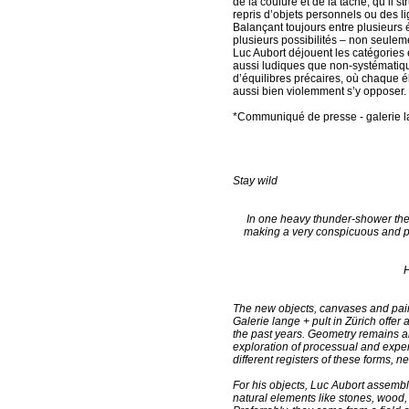
de la coulure et de la tache, qu’il 
repris d’objets personnels ou des l
Balançant toujours entre plusieurs é
plusieurs possibilités – non seulem
Luc Aubort déjouent les catégories et
aussi ludiques que non-systématique
d’équilibres précaires, où chaque él
aussi bien violemment s’y opposer.
*Communiqué de presse - galerie l
Stay wild
In one heavy thunder-shower the 
making a very conspicuous and per
H
The new objects, canvases and paint
Galerie lange + pult in Zürich offer 
the past years. Geometry remains an
exploration of processual and experi
different registers of these forms, n
For his objects, Luc Aubort assembl
natural elements like stones, wood,