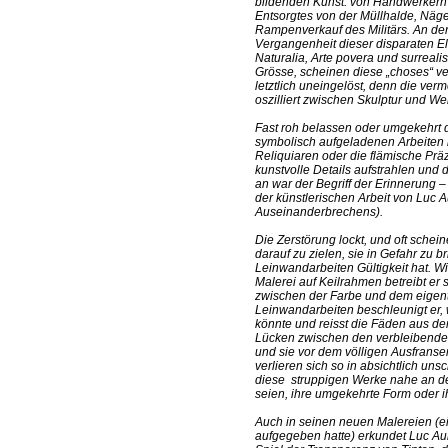
bildenden Kunst: von Handwerkern 
Entsorgtes von der Müllhalde, Näg
Rampenverkauf des Militärs. An de
Vergangenheit dieser disparaten El
Naturalia, Arte povera und surreali
Grösse, scheinen diese „choses“ ver
letztlich uneingelöst, denn die ver
oszilliert zwischen Skulptur und We
Fast roh belassen oder umgekehrt de
symbolisch aufgeladenen Arbeiten
Reliquiaren oder die flämische Prä
kunstvolle Details aufstrahlen und
an war der Begriff der Erinnerung –
der künstlerischen Arbeit von Luc A
Auseinanderbrechens).
Die Zerstörung lockt, und oft sch
darauf zu zielen, sie in Gefahr zu b
Leinwandarbeiten Gültigkeit hat. Wie
Malerei auf Keilrahmen betreibt er 
zwischen der Farbe und dem eigent
Leinwandarbeiten beschleunigt er,
könnte und reisst die Fäden aus dem 
Lücken zwischen den verbleibenden 
und sie vor dem völligen Ausfranse
verlieren sich so in absichtlich un
diese struppigen Werke nahe an de
seien, ihre umgekehrte Form oder ih
Auch in seinen neuen Malereien (ein
aufgegeben hatte) erkundet Luc Aub