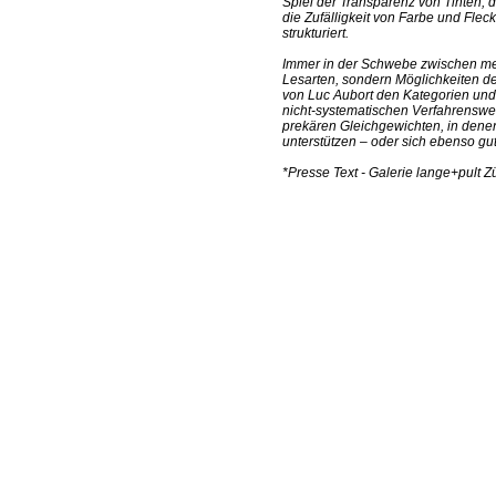
Spiel der Transparenz von Tinten,
die Zufälligkeit von Farbe und Fleck
strukturiert.
Immer in der Schwebe zwischen meh
Lesarten, sondern Möglichkeiten de
von Luc Aubort den Kategorien und h
nicht-systematischen Verfahrensw
prekären Gleichgewichten, in dene
unterstützen – oder sich ebenso g
*Presse Text - Galerie lange+pult Z