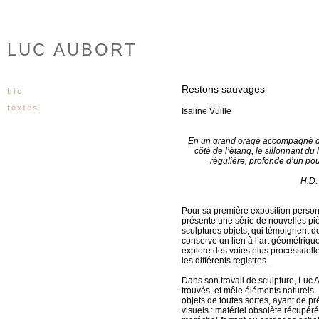
LUC AUBORT
Restons sauvages
bio
textes
Isaline Vuille
En un grand orage accompagné de 
côté de l’étang, le sillonnant du
régulière, profonde d’un po
H.D.
Pour sa première exposition person
présente une série de nouvelles pièc
sculptures objets, qui témoignent de
conserve un lien à l’art géométrique 
explore des voies plus processuelle
les différents registres.
Dans son travail de sculpture, Luc
trouvés, et mêle éléments naturels 
objets de toutes sortes, ayant de p
visuels : matériel obsolète récupér